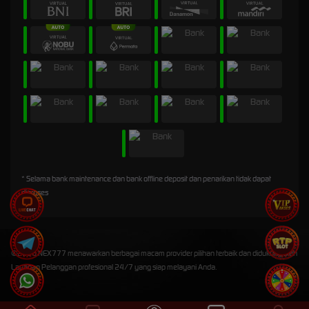
* Selama bank maintenance dan bank offline deposit dan penarikan tidak dapat
diproses
©2026 NEX777 menawarkan berbagai macam provider pilihan terbaik dan didukung oleh
Layanan Pelanggan profesional 24/7 yang siap melayani Anda.