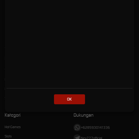
NEX777 Link Login Platform
Game Online Pakai Tampilan
Masa Kini Sudah Resmi
Kebijaksanaan
Platform
Tentang NEX777
Promosi
Responsible Gambling
Loyalty
Pusat Bantuan
Referral
Syarat dan Ketentuan
OK
Kategori
Dukungan
Hot Games
+6285930141336
Slots
Nex777official