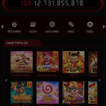
IDR
12,731,855,070
HOT GAMES
SLOTS
LIVE CASINO
RACE
TOGEL
OL
GAME POPULER
GATES OF OLYMPUS POP
BANG GACOR 1000
NEZHA 2
WUKONG - BLACK SCATTER
SWEET BONANZA 2500
POKER WIN