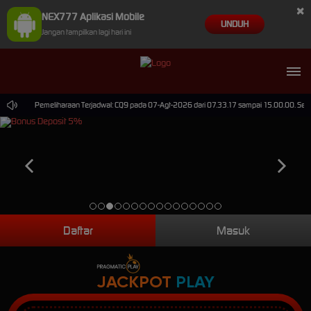
×
NEX777 Aplikasi Mobile
UNDUH
Jangan tampilkan lagi hari ini
ini.
Pemeliharaan Terjadwal: CQ9 pada 07-Agt-2026 dari 07.33.17 sampai 15.00.00. Selam
Daftar
Masuk
JACKPOT
PLAY