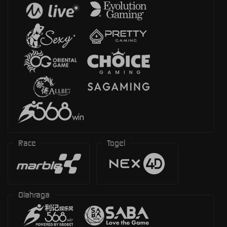
Race
Togel
Olahraga