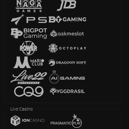
Live Casino