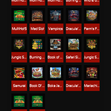
Multi Hot Ways
Multi Hot 20
Multi Hot 40
Burning Ice 40
Wild & Gods
MultiHot5
Mad Slot
Vampires
Dracula's Fortune
Farm's Fortune
Jungle Sisters Deluxe
Burning Ice
Book of Futuria
Safari Simba
Jungle Sisters
Samurai
Book Of Bonanza
Boka Jamba 10
Dracula's Fortune Halloween Edition
Mariachi Coins