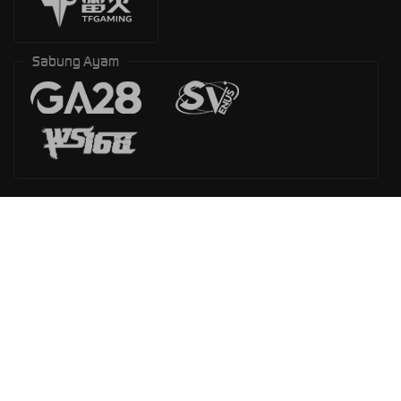
Sabung Ayam