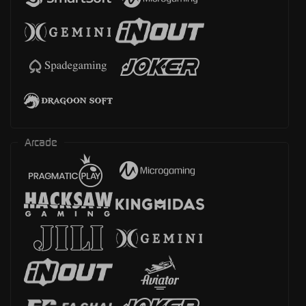
Arcade