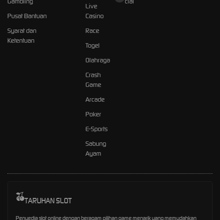
Gambling
cial
Live
Pusat Bantuan
Casino
Syarat dan
Race
Ketentuan
Togel
Olahraga
Crash
Game
Arcade
Poker
E-Sports
Sabung
Ayam
TARUHAN SLOT
Penyedia slot online dengan beragam pilihan game menarik yang memudahkan