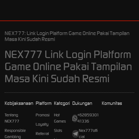
NEX777: Link Login Platform Game Online Pakai Tampilan
Masa Kini Sudah Resmi
NEX777 Link Login Platform
Game Online Pakai Tampilan
Masa Kini Sudah Resmi
Kebijaksanaan
Platform
Kategori
Dukungan
Komunitas
Tentang
Promosi
Hot
+62859301
NEX777
Games
41336
Loyalty
Responsible
Slots
Nex777offi
Referral
Gambling
cial