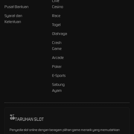
Live
Pusat Bantuan
Casino
Syarat dan
Race
Ketentuan
Togel
Olahraga
Crash
Game
Arcade
Poker
E-Sports
Sabung
Ayam
TARUHAN SLOT
Penyedia slot online dengan beragam pilihan game menarik yang memudahkan