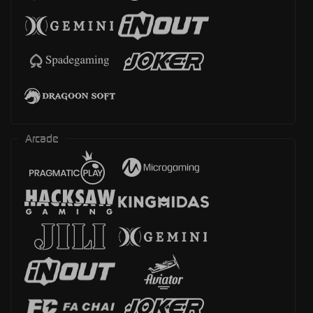
Arcade