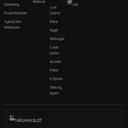
Referral
Gambling
cial
Live
Pusat Bantuan
Casino
Syarat dan
Race
Ketentuan
Togel
Olahraga
Crash
Game
Arcade
Poker
E-Sports
Sabung
Ayam
TARUHAN SLOT