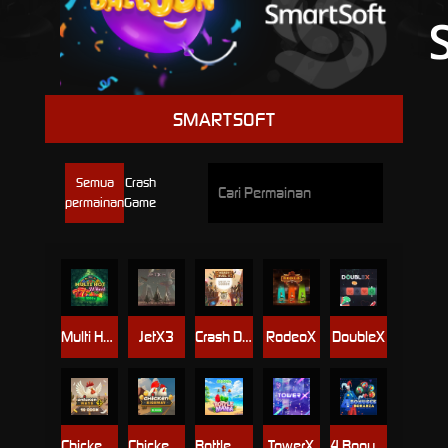
SMARTSOFT
Semua
Crash
permainan
Game
Multi Hot Wheel
JetX3
Crash Duel X
RodeoX
DoubleX
ChickenWays
Chicken Highway
Bottle Mania
TowerX
4 Bonuses Bonanza