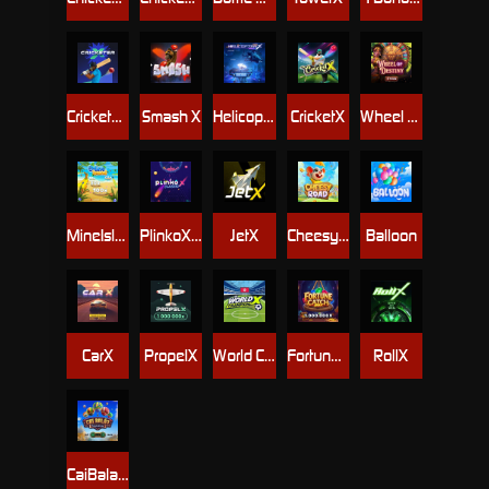
CricketerX
Smash X
HelicopterX
CricketX
Wheel Of Destiny
MineIsland
PlinkoXClassic
JetX
Cheesy Road
Balloon
CarX
PropelX
World Champion X
Fortune Catch
RollX
CaiBalaoCappadocia