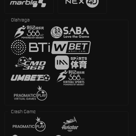
Olahraga
Crash Game