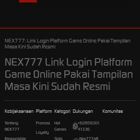
NEX777: Link Login Platform Game Online Pakai Tampilan
Masa Kini Sudah Resmi
NEX777 Link Login Platform
Game Online Pakai Tampilan
Masa Kini Sudah Resmi
Kebijaksanaan
Platform
Kategori
Dukungan
Komunitas
Tentang
Promosi
Hot
+62859301
NEX777
Games
41336
Loyalty
Responsible
Slots
Nex777offi