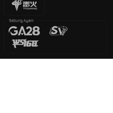
Sabung Ayam