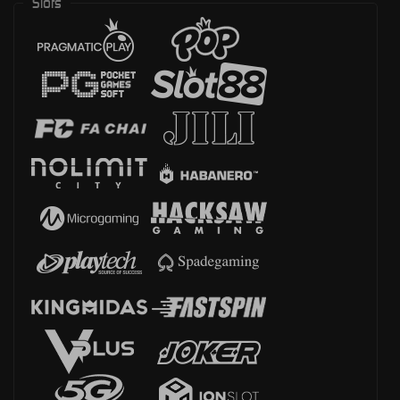
Slots