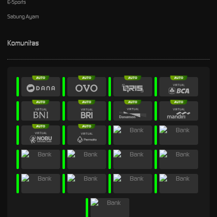
E-Sports
Sabung Ayam
Komunitas