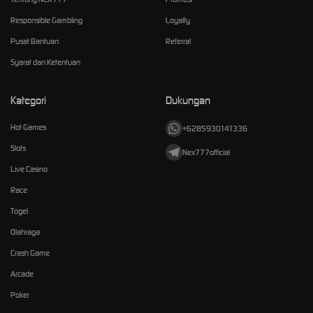
Responsible Gambling
Loyalty
Pusat Bantuan
Referral
Syarat dan Ketentuan
Kategori
Dukungan
Hot Games
+6285930141336
Slots
Nex777official
Live Casino
Race
Togel
Olahraga
Crash Game
Arcade
Poker