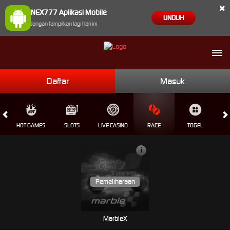
×
NEX777 Aplikasi Mobile
UNDUH
Jangan tampilkan lagi hari ini
Daftar
Masuk
HOT GAMES
SLOTS
LIVE CASINO
RACE
TOGEL
OL
i
MarbleX