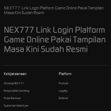
NEX777: Link Login Platform Game Online Pakai Tampilan
Masa Kini Sudah Resmi
NEX777 Link Login Platform
Game Online Pakai Tampilan
Masa Kini Sudah Resmi
Kebijaksanaan
Platform
Tentang NEX777
Promosi
Responsible Gambling
Loyalty
Pusat Bantuan
Referral
Syarat dan Ketentuan