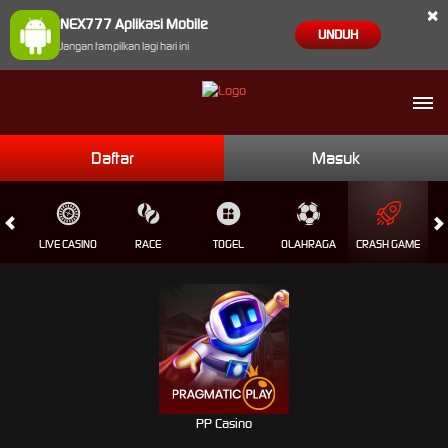
×
NEX777 Aplikasi Mobile
UNDUH
Jangan tampilkan lagi hari ini
Daftar
Masuk
S
LIVE CASINO
RACE
TOGEL
OLAHRAGA
CRASH GAME
PP Casino